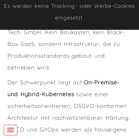
Es werden keine Tracking- oder Werbe-Cookies
Kubernetes und Security — geliefert durch
eingesetzt.
René Zingerle im Rahmen der Rothirsch
Tech. GmbH. Kein Baukasten, kein Black-
Box-SaaS, sondern Infrastruktur, die zu
Produktionsstandards gebaut und
betrieben wird.
Der Schwerpunkt liegt auf
On-Premise-
und Hybrid-Kubernetes
sowie einer
sicherheitsorientierten, DSGVO-konformen
Architektur mit nachvollziehbarer Härtung.
CI/CD und GitOps werden als hauseigene