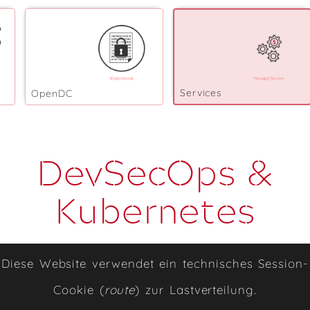
Services
OpenDC
DevSecOps &
Kubernetes
Diese Website verwendet ein technisches Session-
Neben unseren eigenen Produkten bieten
Cookie (
route
) zur Lastverteilung.
wir zeitbasiertes Engineering: DevSecOps,