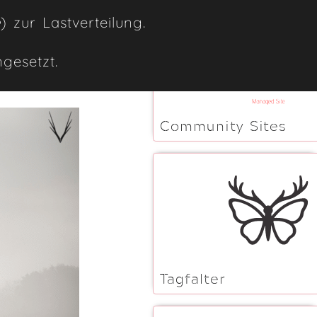
e
) zur Lastverteilung.
gesetzt.
Community Sites
Tagfalter