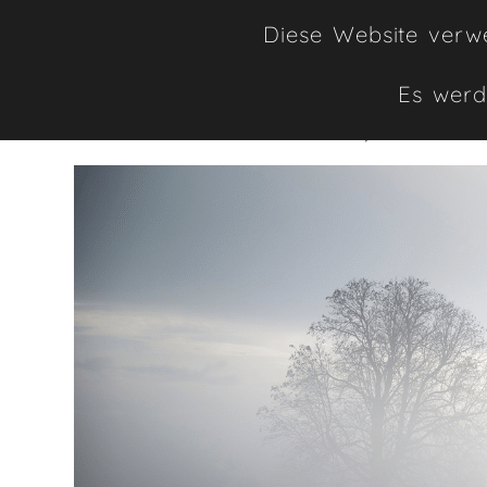
Praxis.
Diese Website verwe
Dafür orientieren wir uns stets an
Es werd
Unternehmens:
Sicherheit
,
Entwickl