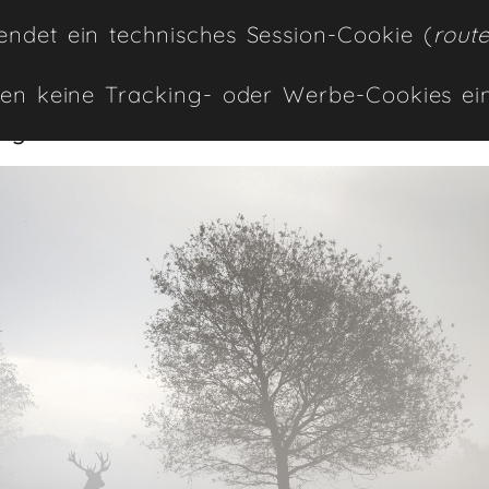
ndet ein technisches Session-Cookie (
rout
 den drei Säulen unseres
en keine Tracking- oder Werbe-Cookies ein
ung
und
Administration
.